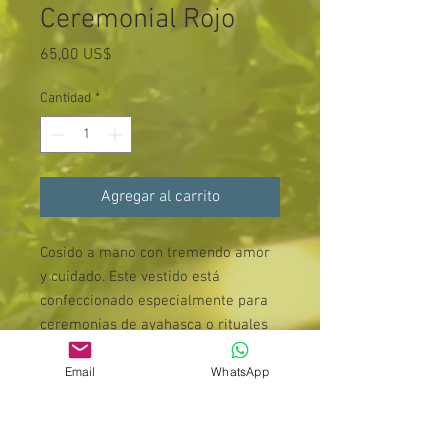
Ceremonial Rojo
Precio
65,00 US$
Cantidad
*
Agregar al carrito
Cosido a mano con tremendo amor
y cuidado. Este vestido está
confeccionado especialmente para
ceremonias de ayahasca o rituales
espirituales. Proporciona protección
Email
WhatsApp
y lucirás impresionante mientras te
embarcas en el viaje de tu vida.