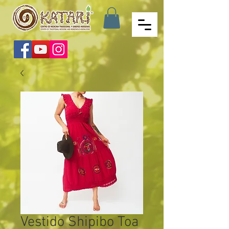
Vestido Shipibo Toa