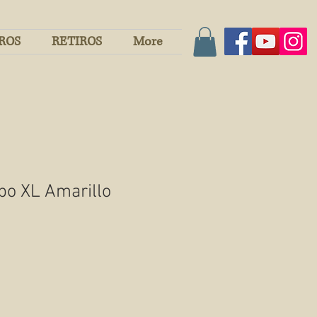
ROS
RETIROS
More
bo XL Amarillo