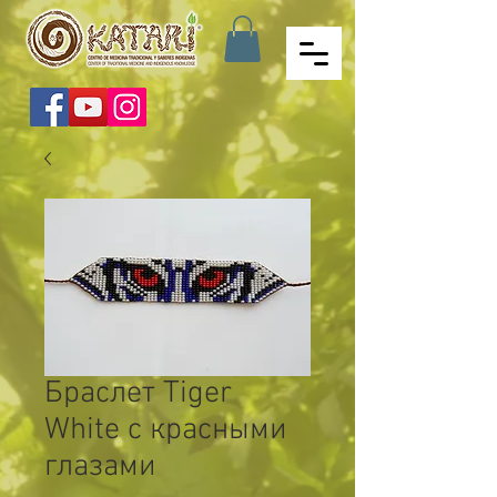
Браслет Tiger
White с красными
глазами