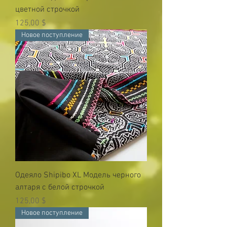
цветной строчкой
Цена
125,00 $
Новое поступление
Одеяло Shipibo XL Модель черного
алтаря с белой строчкой
Цена
125,00 $
Новое поступление