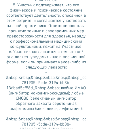
5. Участник подтверждает, что его
физическое и психическое состояние
соответствует деятельности, описанной в
этом ретрите, и соглашается участвовать
на свой страх и риск. Ответственность за
принятие точных и своевременных мер
предосторожности для здоровья, наряду
с профессиональными медицинскими
консультациями, лежит на Участнике.
6. Участник соглашается с тем, что он/
она должен уведомить нас в письменной
форме, если он принимает какое-либо из
следующих лекарств:
-
&nbsp;&nbsp;&nbsp;&nbsp;&nbsp;&nbsp;_cc
781905 -5cde-3194-bb3b-
136bad5cf58d_&nbsp;&nbsp; любые ИМАО
(ингибитор моноаминоксидазы); любые
СИОЗС (селективный ингибитор
обратного захвата серотонина);
амфетамины (мет-, декс-, амфетамин);
-
&nbsp;&nbsp;&nbsp;&nbsp;&nbsp;&nbsp;_cc
781905 -5cde-3194-bb3b-