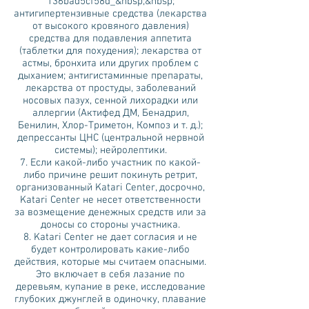
136bad5cf58d_&nbsp;&nbsp;
антигипертензивные средства (лекарства
от высокого кровяного давления)
средства для подавления аппетита
(таблетки для похудения); лекарства от
астмы, бронхита или других проблем с
дыханием; антигистаминные препараты,
лекарства от простуды, заболеваний
носовых пазух, сенной лихорадки или
аллергии (Актифед ДМ, Бенадрил,
Бенилин, Хлор-Триметон, Композ и т. д.);
депрессанты ЦНС (центральной нервной
системы); нейролептики.
7. Если какой-либо участник по какой-
либо причине решит покинуть ретрит,
организованный Katari Center, досрочно,
Katari Center не несет ответственности
за возмещение денежных средств или за
доносы со стороны участника.
8. Katari Center не дает согласия и не
будет контролировать какие-либо
действия, которые мы считаем опасными.
Это включает в себя лазание по
деревьям, купание в реке, исследование
глубоких джунглей в одиночку, плавание