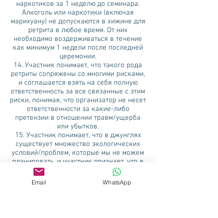
наркотиков за 1 неделю до семинара.
Алкоголь или наркотики (включая
марихуану) не допускаются в хижине для
ретрита в любое время. От них
необходимо воздерживаться в течение
как минимум 1 недели после последней
церемонии.
14. Участник понимает, что такого рода
ретриты сопряжены со многими рисками,
и соглашается взять на себя полную
ответственность за все связанные с этим
риски, понимая, что организатор не несет
ответственности за какие-либо
претензии в отношении травм/ущерба
или убытков.
15. Участник понимает, что в джунглях
существует множество экологических
условий/проблем, которые мы не можем
планировать, и участник признает, что в
этом есть риск. Участник соглашается с
тем, что Katari Center не несет
Email
WhatsApp
ответственности за какие-либо
дополнительные расходы за любые
задержки или проблемы, вызванные
условиями окружающей среды, которые