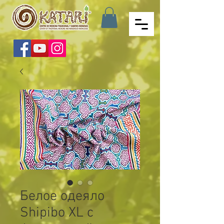
Белое одеяло
Shipibo XL с