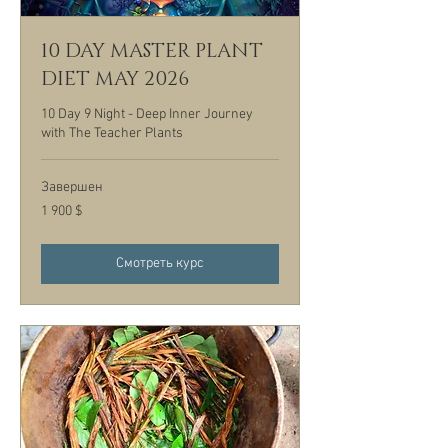
10 DAY MASTER PLANT
DIET MAY 2026
10 Day 9 Night - Deep Inner Journey
with The Teacher Plants
Завершен
1 900
1 900 $
долларов
США
Смотреть курс