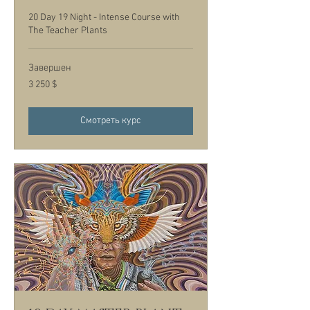
20 Day 19 Night - Intense Course with
The Teacher Plants
Завершен
3 250
3 250 $
долларов
США
Смотреть курс