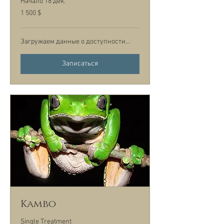
Начало 18 дек.
1 500
1 500 $
долларов
США
Загружаем данные о доступности...
Записаться
Kambo
Single Treatment