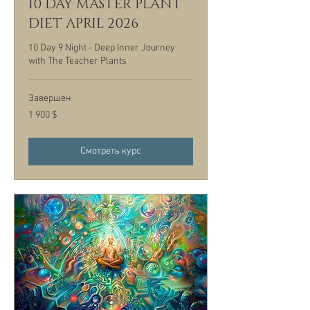
10 DAY MASTER PLANT
DIET APRIL 2026
10 Day 9 Night - Deep Inner Journey
with The Teacher Plants
Завершен
1 900
1 900 $
долларов
США
Смотреть курс