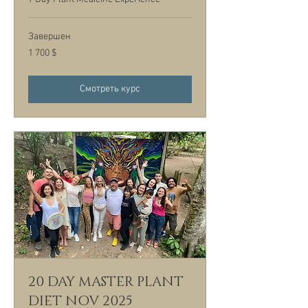
Завершен
1 700
1 700 $
долларов
США
Смотреть курс
20 DAY MASTER PLANT
DIET NOV 2025