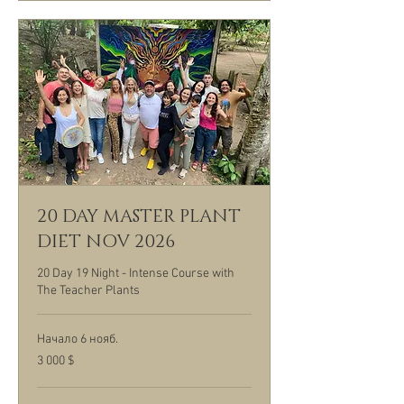
20 DAY MASTER PLANT
DIET NOV 2026
20 Day 19 Night - Intense Course with
The Teacher Plants
Начало 6 нояб.
3 000
3 000 $
долларов
США