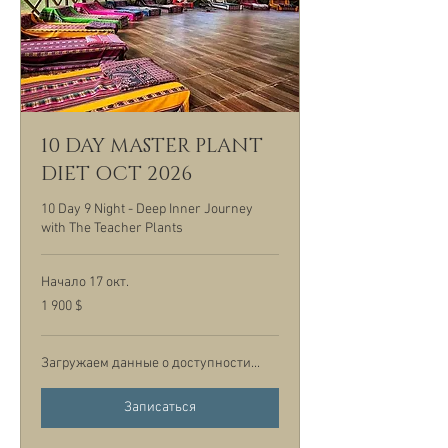
10 DAY MASTER PLANT
DIET OCT 2026
10 Day 9 Night - Deep Inner Journey
with The Teacher Plants
Начало 17 окт.
1 900
1 900 $
долларов
США
Загружаем данные о доступности...
Записаться