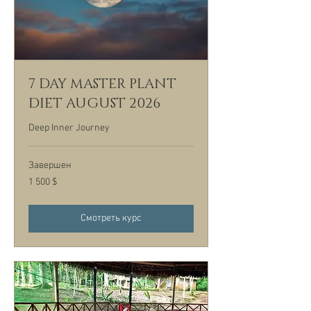
7 DAY MASTER PLANT
DIET AUGUST 2026
Deep Inner Journey
Завершен
1 500
1 500 $
долларов
США
Смотреть курс