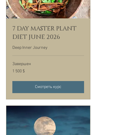
7 DAY MASTER PLANT
DIET JUNE 2026
Deep Inner Journey
Завершен
1 500
1 500 $
долларов
США
Смотреть курс